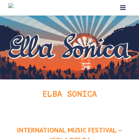
HOME
ABOUT
BANDS 2019
VIAGGIO
ALLOGGIO
ELBA SONICA
HISTORY
PARTNER
INTERNATIONAL MUSIC FESTIVAL –