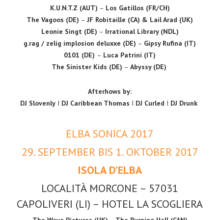
K.U.N.T.Z (AUT)
–
Los Gatillos (FR/CH)
The Vagoos (DE)
–
JF Robitaille (CA) & Lail Arad (UK)
Leonie Singt (DE)
–
Irrational Library (NDL)
g.rag / zelig implosion deluxxe (DE)
–
Gipsy Rufina (IT)
0101 (DE)
–
Luca Patrini (IT)
The Sinister Kids (DE)
–
Abyssy (DE)
Afterhows by:
DJ Slovenly
I
DJ Caribbean Thomas
I
DJ Curled
I
DJ Drunk
ELBA SONICA 2017
29. SEPTEMBER BIS 1. OKTOBER 2017
ISOLA D’ELBA
LOCALITÀ MORCONE – 57031
CAPOLIVERI (LI) – HOTEL LA SCOGLIERA
The Wave Pictures (UK) – The Burning Hell (CAN)