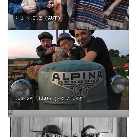
K.U.N.T.Z (AUT)
LOS GATILLOS (FR / CH)
THE VAGOOS (DE)